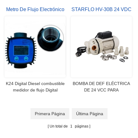
Metro De Flujo Electrónico
STARFLO HV-30B 24 VDC
K24 AdBlue Digital Medidor
30LPM 40 PSI SISTEMA
De Flujo
DE ADBLUE
K24 Digital Diesel combustible
BOMBA DE DEF ELÉCTRICA
medidor de flujo Digital
DE 24 VCC PARA
caudalímetro para el agua
TRANSFERENCIA DE ACEITE
COMBUSTIBLE
Primera Página
Última Página
Un total de
1
páginas