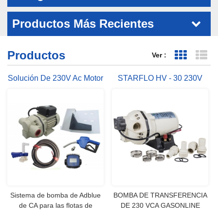
Productos Más Recientes
Productos
Ver :
Vista de 
Vi
Solución De 230V Ac Motor
STARFLO HV - 30 230V
Adblue Urea-Bombas
AC 30LPM 40 PSI DEF
FLUIDOS BOMBAS M
Sistema de bomba de Adblue
BOMBA DE TRANSFERENCIA
de CA para las flotas de
DE 230 VCA GASONLINE
camiones y autobuses