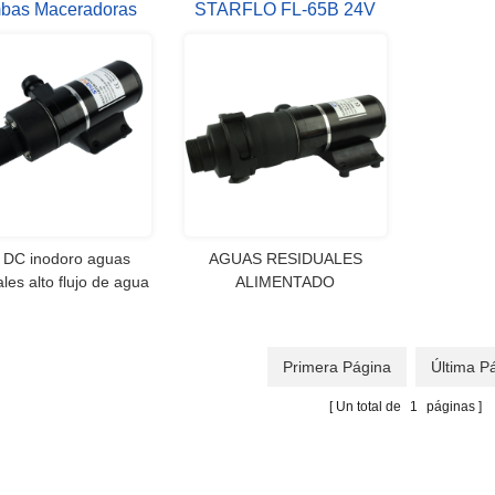
bas Maceradoras
STARFLO FL-65B 24V
RFLO Alto Flujo
DC 49,2 LPM
TRITURADOR BOMBA
MARINA
 DC inodoro aguas
AGUAS RESIDUALES
ales alto flujo de agua
ALIMENTADO
pump
ELÉCTRICAMENTE
TRITURADOR BOMBA
BOMBA DE AGUA DE
Primera Página
Última P
DESPERDICIO
Un total de
1
páginas