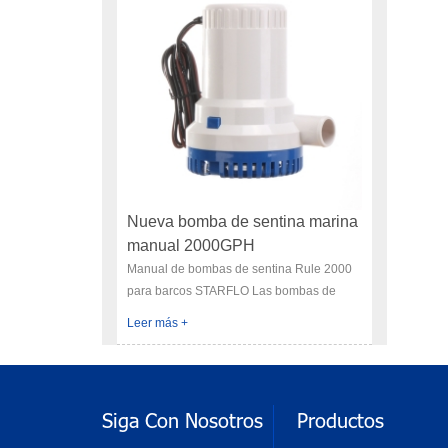
Nueva bomba de sentina marina
manual 2000GPH
Manual de bombas de sentina Rule 2000
para barcos STARFLO Las bombas de
sentina marinas son ampliamente
Leer más +
utilizadas en embarcaciones o barcos para
agua de mar, resistencia a la corrosión,
¡cálidamente bienvenidas por los
acuicultores! La bomba y el interruptor son
Siga Con Nosotros
Productos
independientes, son ligeros (2-3 KG),
eficientes, motores refrigerados por agua