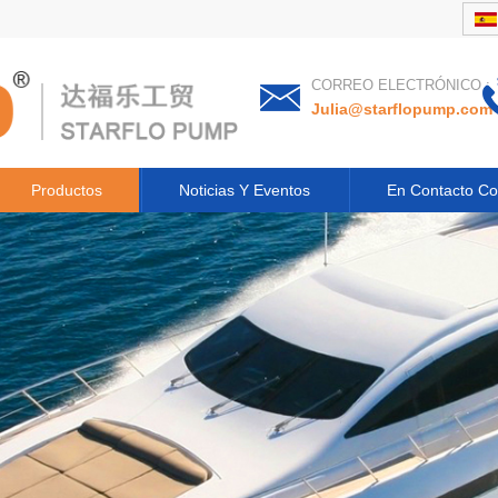
CORREO ELECTRÓNICO :
Julia@starflopump.com
Productos
Noticias Y Eventos
En Contacto Co