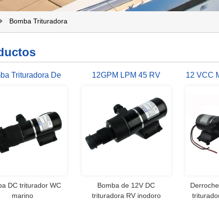
Bomba Trituradora
ductos
a Trituradora De
12GPM LPM 45 RV
12 VCC 
V 45LPM 12GPM
Bomba Trituradora
Aguas
Inodoro Marina
Triturado
a DC triturador WC
Bomba de 12V DC
Derroche
marino
trituradora RV inodoro
triturad
portátil RV residuos
LPM 12
Tra