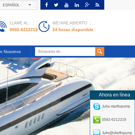
ESPAÑOL
LLAME AL :
WE\'ARE ABIERTO ：
0592-6212219
24 horas disponible
n Nosotros
Ahora en línea
Julia-starflopump
0592-6212219
Julia@starflopump.