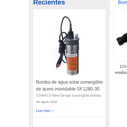
Recientes
Bom
STA
12V
residu
Bomba de agua solar sumergible
de acero inoxidable SF1280-30
12V 12LPM
STARFLO New Design sumergible bomba
de agua solar
Leer más +