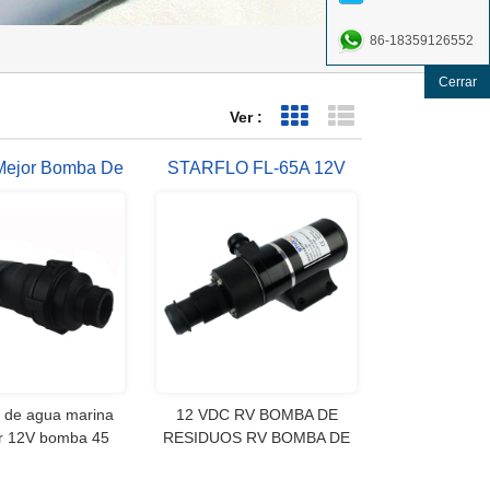
86-18359126552
Cerrar
Ver :
Vista de cuadrícula
Vista de lista
Mejor Bomba De
STARFLO FL-65A 12V
 Residuales
45LPM RV BOMBA
ra Para La Venta
TRITURADORA
 de agua marina
12 VDC RV BOMBA DE
or 12V bomba 45
RESIDUOS RV BOMBA DE
GPM barco RV
AGUAS RESIDUALES
iler Camper