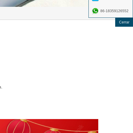
86-18359126552
Cerrar
n.