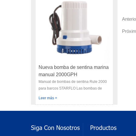
Anteri
Próxi
Nueva bomba de sentina marina
manual 2000GPH
Manual de bombas de sentina Rule 2000
para barcos STARFLO Las bombas de
sentina marinas son ampliamente
Leer más +
utilizadas en embarcaciones o barcos para
agua de mar, resistencia a la corrosión,
¡cálidamente bienvenidas por los
acuicultores! La bomba y el interruptor son
Siga Con Nosotros
Productos
independientes, son ligeros (2-3 KG),
eficientes, motores refrigerados por agua