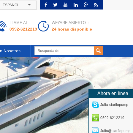
ESPAÑOL
LLAME AL :
WE\'ARE ABIERTO ：
0592-6212219
24 horas disponible
n Nosotros
Ahora en línea
Julia-starflopump
0592-6212219
Julia@starflopump.