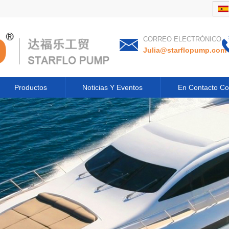
CORREO ELECTRÓNICO :
Julia@starflopump.com
Productos
Noticias Y Eventos
En Contacto Co