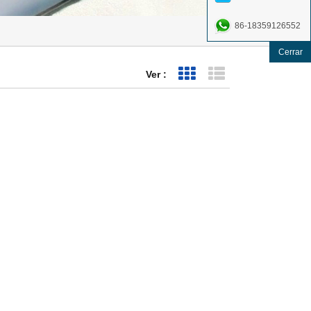
86-18359126552
Cerrar
Ver :
Vista de cuadrícula
Vista de lista