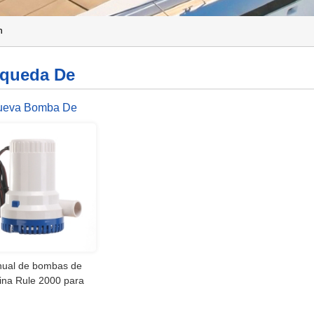
h
queda De
ueva Bomba De
ina Marina Manual
2000GPH
ual de bombas de
ina Rule 2000 para
rcos STARFLO Las
s de sentina marinas