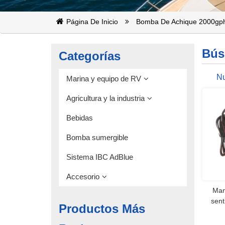
Página De Inicio
Bomba De Achique 2000gp
Bús
Categorías
N
Marina y equipo de RV
Sent
Agricultura y la industria
Bebidas
Bomba sumergible
Sistema IBC AdBlue
Accesorio
Man
sent
Productos Más
ba
bomba