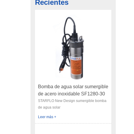
Recientes
son am
en em
p
resis
¡cáli
por 
bomba
indepe
(2
motor
agua 
útil,
humeda
cablea
Bomba de agua solar sumergible
opera
de acero inoxidable SF1280-30
con
12V 12LPM
STARFLO New Design sumergible bomba
direc
de agua solar
Las b
Leer más +
auto
ope
activa