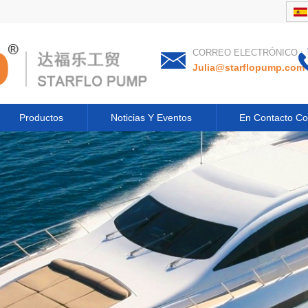
CORREO ELECTRÓNICO :
Julia@starflopump.com
Productos
Noticias Y Eventos
En Contacto Co