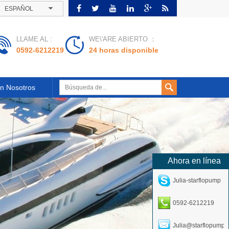
ESPAÑOL
LLAME AL :
WE\'ARE ABIERTO ：
0592-6212219
24 horas disponible
n Nosotros
Ahora en línea
Julia-starflopump
0592-6212219
Julia@starflopump.