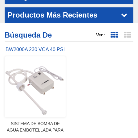
Productos Más Recientes
Búsqueda De
Ver :
Vista de 
Vi
BW2000A 230 VCA 40 PSI
3,8 LPM FLOJET
DISPENSADOR DE AGUA
EMBOTELLADA
SISTEMA DE BOMBA DE
AGUA EMBOTELLADA PARA
HIELO