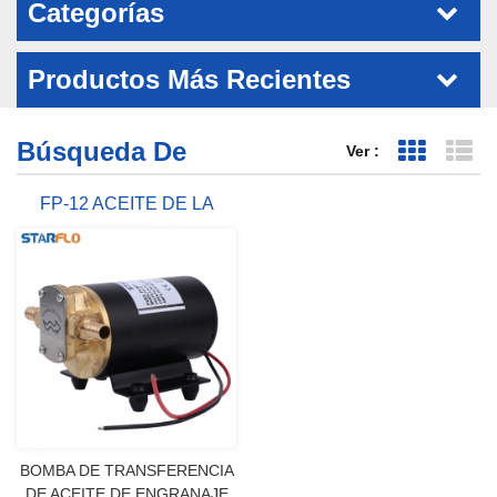
Categorías
Productos Más Recientes
Búsqueda De
Ver :
Vista de 
Vi
FP-12 ACEITE DE LA
BOMBA EN EL MOTOR
BOMBA DE TRANSFERENCIA
DE ACEITE DE ENGRANAJE