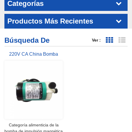
Categorías
Productos Más Recientes
Búsqueda De
Ver :
Vista de 
Vi
220V CA China Bomba
Magnética Fabricante
Categoría alimenticia de la
bomba de impulsión magnética