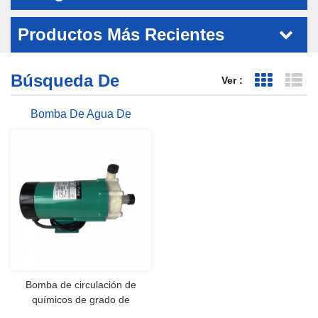
Productos Más Recientes
Búsqueda De
Ver :
Vista de 
Vi
Bomba De Agua De
Impulsión Magnética De
32LPM De 220-240V
Bomba de circulación de
químicos de grado de
alimentos