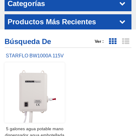
Categorías
Productos Más Recientes
Búsqueda De
Ver :
Vista de 
Vi
STARFLO BW1000A 115V
AC 40 PSI 5 GALONES
BOMBA DISPENSADOR
5 galones agua potable mano
dispensador agua embotellada