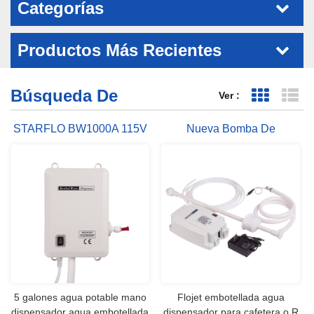
Categorías
Productos Más Recientes
Búsqueda De
Ver :
Vista de 
Vi
STARFLO BW1000A 115V
Nueva Bomba De
AC 40 PSI 5 GALONES
BW4003A De Diseño Para
BOMBA DISPENSADOR
La Botella De Agua De 5
Galones
5 galones agua potable mano
Flojet embotellada agua
dispensador agua embotellada
dispensador para cafetera o R