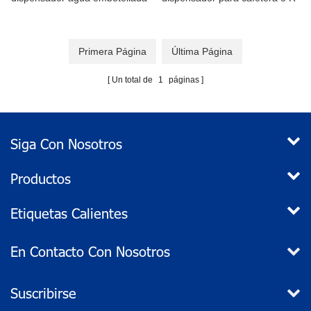
para piedra de afilar Ice
efrigerator conector
Maker/cafetera
Descripción de producto
STARFLO BW4003A es el
Primera Página
Última Página
nuevo diseño se comparan
con BW1000A, BW2000A,
Un total de
1
páginas
BW3000A y BW2020A. la
diferencia entre ellos es la de
diferentes tensiones, para BW
40003A, el voltaje es de 110V
Siga Con Nosotros
AC-240V A.C. bomba receta
agua de calidad de botellas
comerciales para asegurar
Productos
mejor sabor bebidas frías y
calientes. el sistema de agua
Etiquetas Calientes
embotellada está diseñado
para trabajar con cafetera y
tetera, despachadores de
En Contacto Con Nosotros
agua y hielo de refrigerador ,
espresso carros y fregaderos
portátiles o cualquier uso que
Suscribirse
requieren agua potable